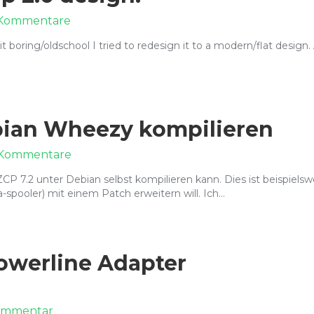
zu
 Kommentare
My
boring/oldschool I tried to redesign it to a modern/flat design. A
new
Zarafa
Webapp
2.0
design.
ebian Wheezy kompilieren
zu
 Kommentare
Zarafa
CP 7.2 unter Debian selbst kompilieren kann. Dies ist beispielsw
ZCP
-spooler) mit einem Patch erweitern will. Ich…
7.2
auf
Debian
Wheezy
kompilieren
owerline Adapter
zu
ommentar