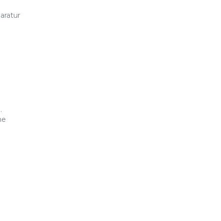
aratur
.
ne