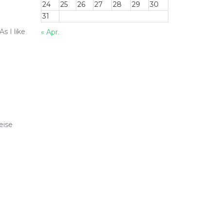
24
25
26
27
28
29
30
31
s I like
« Apr.
eise