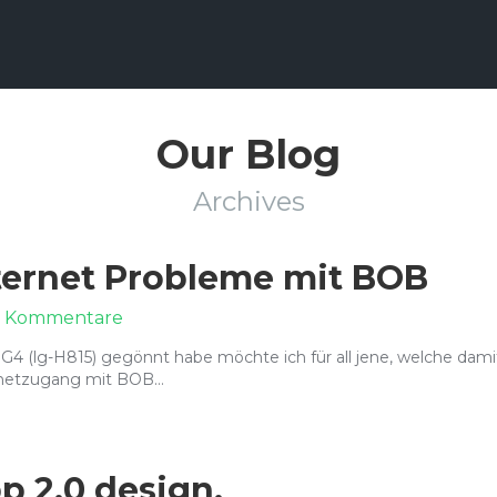
Our Blog
Archives
ternet Probleme mit BOB
zu
 Kommentare
LG
G4 (lg-H815) gegönnt habe möchte ich für all jene, welche dami
G4
rnetzugang mit BOB…
Smartphone
Internet
Probleme
mit
BOB
 2.0 design.