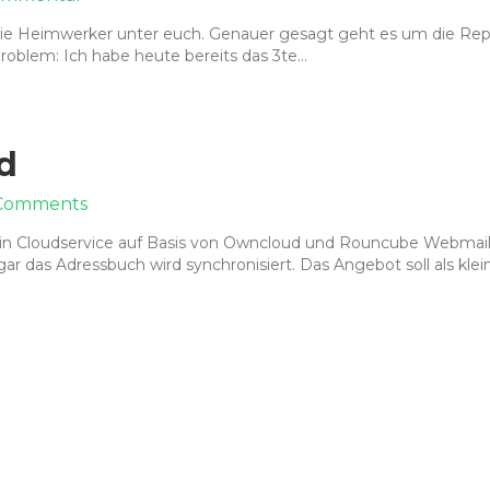
TP-
r die Heimwerker unter euch. Genauer gesagt geht es um die Rep
Link
roblem: Ich habe heute bereits das 3te…
AV200
Mini
Powerline
Adapter
Reparaturanleitung
d
Comments
 ein Cloudservice auf Basis von Owncloud und Rouncube Webmail
ar das Adressbuch wird synchronisiert. Das Angebot soll als klei