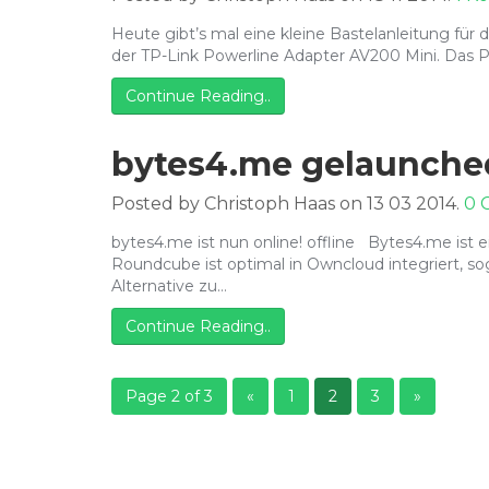
Heute gibt’s mal eine kleine Bastelanleitung fü
der TP-Link Powerline Adapter AV200 Mini. Das P
Continue Reading..
bytes4.me gelaunche
Posted by Christoph Haas on 13 03 2014.
0 
bytes4.me ist nun online! offline Bytes4.me ist
Roundcube ist optimal in Owncloud integriert, sog
Alternative zu…
Continue Reading..
Page 2 of 3
«
1
2
3
»