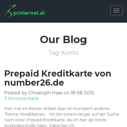
Togg
navig
Our Blog
Tag:
Konto
Prepaid Kreditkarte von
number26.de
Posted by Christoph Haas on 18 08 2015.
zu
3 Kommentare
Prepaid
Hier mal ein kleiner Artikel über ein komplett anderes
Kreditkarte
Thema: Kreditkarten. Ich bin bereits länger auf der Suche
von
nach einer Prepaid-Kreditkarte, da ich hier die beste
number26.de
Kostenkontrolle habe. Dabei bin ich…