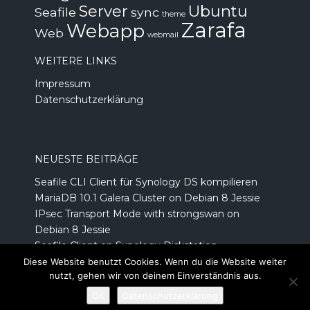
Server
Ubuntu
Seafile
sync
theme
Zarafa
Webapp
Web
webmail
WEITERE LINKS
Impressum
Datenschutzerklärung
NEUESTE BEITRÄGE
Seafile CLI Client für Synology DS kompilieren
MariaDB 10.1 Galera Cluster on Debian 8 Jessie
IPsec Transport Mode with strongswan on
Debian 8 Jessie
Seafile Client on Synology Diskstation
Prepaid Kreditkarte von number26.de
Diese Website benutzt Cookies. Wenn du die Website weiter
nutzt, gehen wir von deinem Einverständnis aus.
Copyright © 2014 Flathost | All Rights Reserved
OK
Datenschutzerklärung