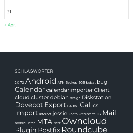
31
« Apr.
SCHLAGWÖRTER
Android
bug
2.0
7.2
APN
Backup
BOB
bob.at
Calendar
calendarimporter
Client
cloud
cluster
debian
Diskstation
design
Dovecot
Export
iCal
ics
G4
ha
Import
Mail
jessie
Internet
Konto
Kreditkarte
LG
Owncloud
MTA
mobile Daten
Netz
Roundcube
Plugin
Postfix