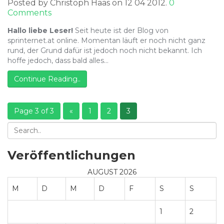
Posted by Christoph Haas on 12 04 2012.
0
Comments
Hallo liebe Leser!
Seit heute ist der Blog von
sprinternet.at online. Momentan läuft er noch nicht ganz
rund, der Grund dafür ist jedoch noch nicht bekannt. Ich
hoffe jedoch, dass bald alles…
Continue Reading..
Page 3 of 3
«
1
2
3
Veröffentlichungen
AUGUST 2026
M
D
M
D
F
S
S
1
2