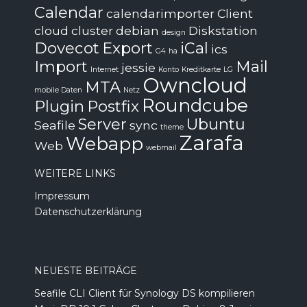
Calendar
calendarimporter
Client
cloud
cluster
debian
Diskstation
design
Dovecot
Export
iCal
ics
G4
ha
Import
Mail
jessie
Internet
Konto
Kreditkarte
LG
Owncloud
MTA
mobile Daten
Netz
Roundcube
Plugin
Postfix
Server
Ubuntu
Seafile
sync
theme
Zarafa
Webapp
Web
webmail
WEITERE LINKS
Impressum
Datenschutzerklärung
NEUESTE BEITRÄGE
Seafile CLI Client für Synology DS kompilieren