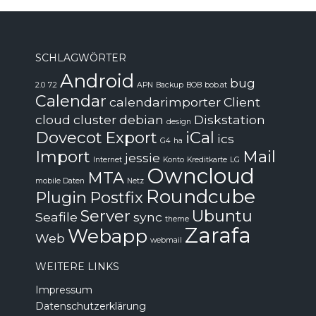
SCHLAGWÖRTER
Android
bug
2.0
7.2
APN
Backup
BOB
bob.at
Calendar
calendarimporter
Client
cloud
cluster
debian
Diskstation
design
Dovecot
Export
iCal
ics
G4
ha
Import
Mail
jessie
Internet
Konto
Kreditkarte
LG
Owncloud
MTA
mobile Daten
Netz
Roundcube
Plugin
Postfix
Server
Ubuntu
Seafile
sync
theme
Zarafa
Webapp
Web
webmail
WEITERE LINKS
Impressum
Datenschutzerklärung