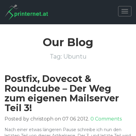
Togg
navig
Our Blog
Tag:
Ubuntu
Postfix, Dovecot &
Roundcube – Der Weg
zum eigenen Mailserver
Teil 3!
Posted by christoph on 07 06 2012.
0 Comments
Nach einer etwas längeren Pause schreibe ich nun den
letzten Teil von dieser Artikelserie. Der 3. und letzte Teil wird