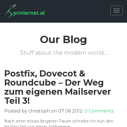
Togg
navig
Our Blog
Stuff about the modern world…
Postfix, Dovecot &
Roundcube – Der Weg
zum eigenen Mailserver
Teil 3!
Posted by christoph on 07 06 2012.
0 Comments
Nach einer etwas längeren Pause schreibe ich nun den
letzten Teil von dieser Artikelserie.