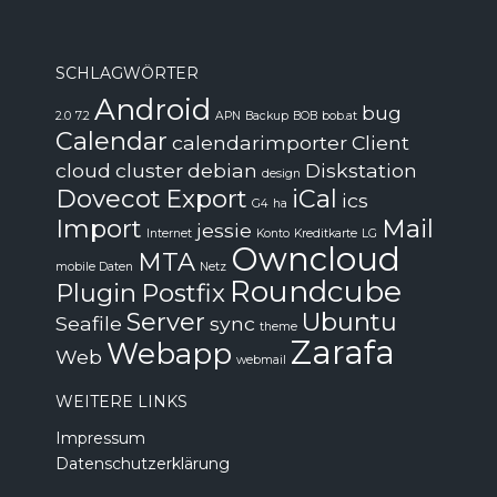
SCHLAGWÖRTER
Android
bug
2.0
7.2
APN
Backup
BOB
bob.at
Calendar
calendarimporter
Client
cloud
cluster
debian
Diskstation
design
Dovecot
Export
iCal
ics
G4
ha
Import
Mail
jessie
Internet
Konto
Kreditkarte
LG
Owncloud
MTA
mobile Daten
Netz
Roundcube
Plugin
Postfix
Server
Ubuntu
Seafile
sync
theme
Zarafa
Webapp
Web
webmail
WEITERE LINKS
Impressum
Datenschutzerklärung