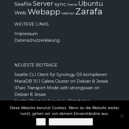
Server
Ubuntu
Seafile
sync
theme
Zarafa
Webapp
Web
webmail
WEITERE LINKS
Impressum
Datenschutzerklärung
NEUESTE BEITRÄGE
Seafile CLI Client für Synology DS kompilieren
MariaDB 10.1 Galera Cluster on Debian 8 Jessie
IPsec Transport Mode with strongswan on
Debian 8 Jessie
Seafile Client on Synology Diskstation
Prepaid Kreditkarte von number26.de
Diese Website benutzt Cookies. Wenn du die Website weiter
nutzt, gehen wir von deinem Einverständnis aus.
Copyright © 2014 Flathost | All Rights Reserved
OK
Datenschutzerklärung