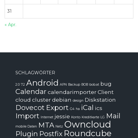
31
« Apr.
SCHLAGWÖRTER
Android
bug
2.0
7.2
APN
Backup
BOB
bob.at
Calendar
calendarimporter
Client
cloud
cluster
debian
Diskstation
design
Dovecot
Export
iCal
ics
G4
ha
Import
Mail
jessie
Internet
Konto
Kreditkarte
LG
Owncloud
MTA
mobile Daten
Netz
Roundcube
Plugin
Postfix