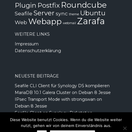
Roundcube
Plugin
Postfix
Server
Ubuntu
Seafile
sync
theme
Zarafa
Webapp
Web
webmail
WEITERE LINKS
Impressum
Datenschutzerklärung
NEUESTE BEITRÄGE
Seafile CLI Client für Synology DS kompilieren
MariaDB 10.1 Galera Cluster on Debian 8 Jessie
IPsec Transport Mode with strongswan on
Debian 8 Jessie
Seafile Client on Synology Diskstation
Prepaid Kreditkarte von number26.de
Diese Website benutzt Cookies. Wenn du die Website weiter
nutzt, gehen wir von deinem Einverständnis aus.