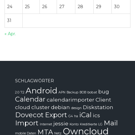
24
25
26
27
28
29
30
31
« Apr.
SCHLAGWÖRTER
Android
bug
2.0
7.2
APN
Backup
BOB
bob.at
Calendar
calendarimporter
Client
cloud
cluster
debian
Diskstation
design
Dovecot
Export
iCal
ics
G4
ha
Import
Mail
jessie
Internet
Konto
Kreditkarte
LG
Owncloud
MTA
mobile Daten
Netz