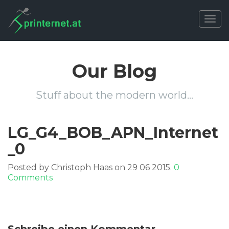
Togg
navig
Our Blog
Stuff about the modern world…
LG_G4_BOB_APN_Internet
_0
Posted by Christoph Haas on 29 06 2015.
0
Comments