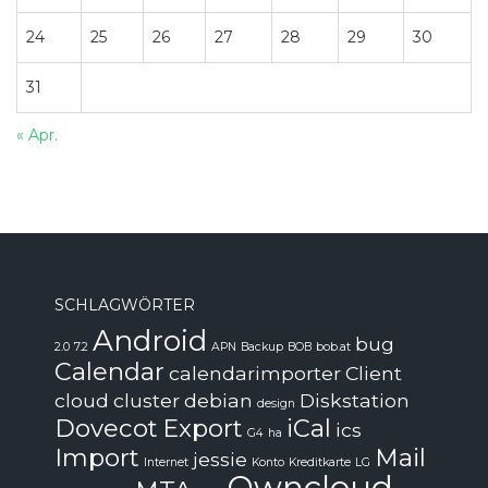
24
25
26
27
28
29
30
31
« Apr.
SCHLAGWÖRTER
Android
bug
2.0
7.2
APN
Backup
BOB
bob.at
Calendar
calendarimporter
Client
cloud
cluster
debian
Diskstation
design
Dovecot
Export
iCal
ics
G4
ha
Import
Mail
jessie
Internet
Konto
Kreditkarte
LG
Owncloud