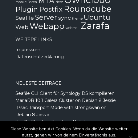
MTA
mobile Daten
Netz
Roundcube
Plugin
Postfix
Server
Ubuntu
Seafile
sync
theme
Zarafa
Webapp
Web
webmail
WEITERE LINKS
Impressum
Datenschutzerklärung
NEUESTE BEITRÄGE
Seafile CLI Client für Synology DS kompilieren
MariaDB 10.1 Galera Cluster on Debian 8 Jessie
IPsec Transport Mode with strongswan on
Debian 8 Jessie
Seafile Client on Synology Diskstation
Prepaid Kreditkarte von number26.de
Diese Website benutzt Cookies. Wenn du die Website weiter
nutzt, gehen wir von deinem Einverständnis aus.