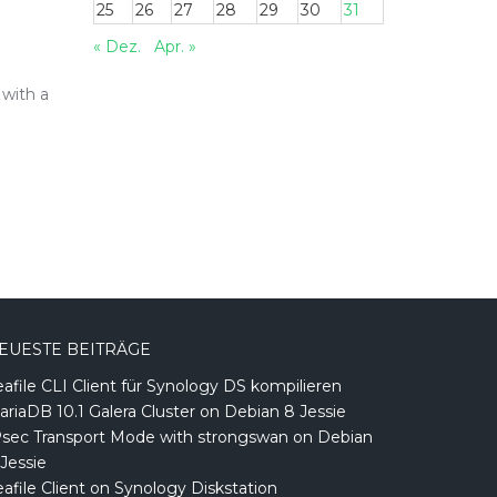
25
26
27
28
29
30
31
« Dez.
Apr. »
 with a
EUESTE BEITRÄGE
afile CLI Client für Synology DS kompilieren
ariaDB 10.1 Galera Cluster on Debian 8 Jessie
Psec Transport Mode with strongswan on Debian
Jessie
afile Client on Synology Diskstation