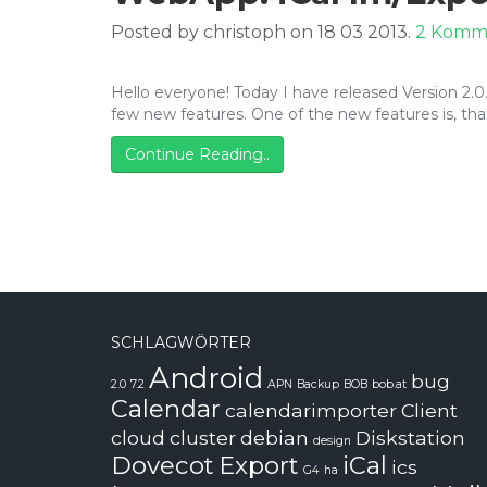
Posted by christoph on 18 03 2013.
2 Komm
Hello everyone! Today I have released Version 2.0
few new features. One of the new features is, th
Continue Reading..
SCHLAGWÖRTER
Android
bug
2.0
7.2
APN
Backup
BOB
bob.at
Calendar
calendarimporter
Client
cloud
cluster
debian
Diskstation
design
Dovecot
Export
iCal
ics
G4
ha