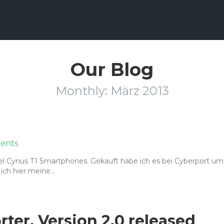
Our Blog
Monthly:
März 2013
ents
tel Cynus T1 Smartphones. Gekauft habe ich es bei Cyberport um
 ich hier meine…
ter, Version 2.0 released