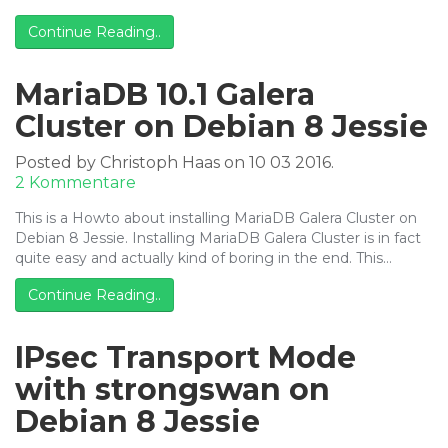
DS
Continue Reading..
kompilieren
MariaDB 10.1 Galera
Cluster on Debian 8 Jessie
Posted by Christoph Haas on 10 03 2016.
zu
2 Kommentare
MariaDB
This is a Howto about installing MariaDB Galera Cluster on
10.1
Debian 8 Jessie. Installing MariaDB Galera Cluster is in fact
Galera
quite easy and actually kind of boring in the end. This…
Cluster
on
Continue Reading..
Debian
8
Jessie
IPsec Transport Mode
with strongswan on
Debian 8 Jessie