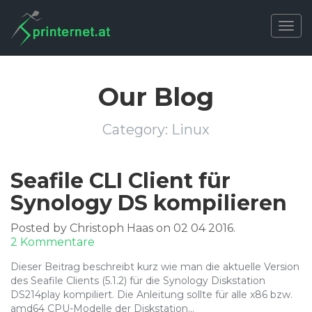
Togg
navig
Our Blog
Category:
Linux
Seafile CLI Client für
Synology DS kompilieren
Posted by Christoph Haas on 02 04 2016.
zu
2 Kommentare
Seafile
Dieser Beitrag beschreibt kurz wie man die aktuelle Version
CLI
des Seafile Clients (5.1.2) für die Synology Diskstation
Client
DS214play kompiliert. Die Anleitung sollte für alle x86 bzw.
für
amd64 CPU-Modelle der Diskstation…
Synology