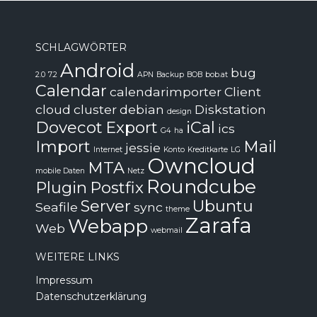
SCHLAGWÖRTER
Android
bug
2.0
7.2
APN
Backup
BOB
bob.at
Calendar
calendarimporter
Client
cloud
cluster
debian
Diskstation
design
Dovecot
Export
iCal
ics
G4
ha
Import
Mail
jessie
Internet
Konto
Kreditkarte
LG
Owncloud
MTA
mobile Daten
Netz
Roundcube
Plugin
Postfix
Server
Ubuntu
Seafile
sync
theme
Zarafa
Webapp
Web
webmail
WEITERE LINKS
Impressum
Datenschutzerklärung