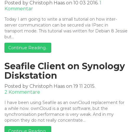
Posted by Christoph Haas on 10 03 2016.
1
zu
Kommentar
IPsec
Today I am going to write a small tutorial on how inter-
Transport
server communication can be secured via IPsec in
Mode
transport mode. This tutorial was written for Debian 8 Jessie
with
but…
strongswan
on
Continue Reading..
Debian
8
Jessie
Seafile Client on Synology
Diskstation
Posted by Christoph Haas on 19 11 2015.
zu
2 Kommentare
Seafile
I have been using Seafile as an ownCloud replacement for
Client
a while now. ownCloud is a great software, but the
on
synchronisation performance is very weak. And in my
Synology
opinion they do not really concentrate…
Diskstation
Continue Reading..